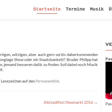
Zum
Startseite
Termine
Musik
Ü
Inhalt
springen
VI
ertigen, witzigen, aber auch gern seriös daherkommenden
Pas
Jonglage Show oder ein Staatsbankett? Bruder Philipp hat
in, jemand besseren dafür zu finden. Soll dabei noch Musik
t.
. Lesezeichen auf den
Permanentlink
.
Altstadtfest Neumarkt 2016
→
Pas