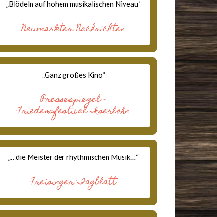
„Blödeln auf hohem musikalischen Niveau“
Neumarkter Nachrichten
„Ganz großes Kino“
Pressespiegel –
Friedensfestival Iserlohn
„…die Meister der rhythmischen Musik…“
Freisinger Tagblatt