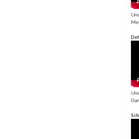
Uns
Mei
Deh
Uns
Dan
Sc