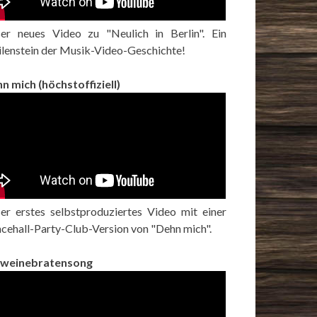
er neues Video zu "Neulich in Berlin". Ein
lenstein der Musik-Video-Geschichte!
n mich (höchstoffiziell)
er erstes selbstproduziertes Video mit einer
cehall-Party-Club-Version von "Dehn mich".
hweinebratensong