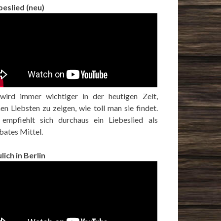
beslied (neu)
wird immer wichtiger in der heutigen Zeit,
nen Liebsten zu zeigen, wie toll man sie findet.
empfiehlt sich durchaus ein Liebeslied als
bates Mittel.
lich in Berlin